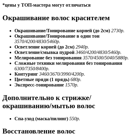
*цены у ТОП-мастера могут отличаться
Окрашивание волос красителем
Окрашивание/Тонирование корней (до 2см)
2730р.
Окрашивание/Тонирование
в один тон
3570/4200/4830/5460р.
Осветление корней (до 2см)
2940р.
Осветление/смывка пудрой
3460/4200/4830/5460р.
Мелирование без тонирования
3570/4500/5040/5880р.
Сложные техники мелирования
без тонирования
6300/7350/8400р.
Контуринг
3460/3670/3990/4200р.
Цветные пряди (1 прядь)
680р.
Экспресс-тонирование
1570р.
Дополнительно к стрижке/
окрашиванию/мытью волос
Спа-уход (маска/пилинг)
550р.
Восстановление волос