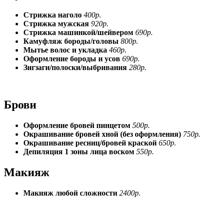
Стрижка наголо
400р.
Стрижка мужская
920р.
Стрижка машинкой/шейвером
690р.
Камуфляж бороды/головы
800р.
Мытье волос и укладка
460р.
Оформление бороды и усов
690р.
Зигзаги/полоски/выбривания
280р.
Брови
Оформление бровей пинцетом
500р.
Окрашивание бровей хной (без оформления)
750р.
Окрашивание ресниц/бровей краской
650р.
Депиляция 1 зоны лица воском
550р.
Макияж
Макияж любой сложности
2400р.